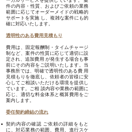
ーガルサービスを提供しています。 案
件の内容・性質、およびご依頼の業務
範囲に応じてオーダーメイドの戦略的
サポートを実施 し、複雑な案件にも的
確に対応いたします。
透明性のある費⽤⾒積もり
費⽤は、固定報酬制・タイムチャージ
制など、案件の性質に応じて適切に設
定され、追加費⽤ が発⽣する場合も事
前にその内容をご説明いたします。当
事務所では、明確で透明性のある費 ⽤
⾒積もりを徹底し、依頼者の皆様に安
⼼してご相談いただける環境を提供し
ています。ご相 談内容や業務の範囲に
応じ、適切な料⾦体系と概算費⽤をご
案内します。
委任契約締結の流れ
契約内容の確認 ご依頼の詳細をもと
に、対応業務の範囲、費⽤、進⾏スケ