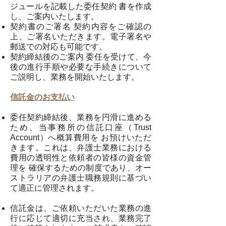
ジュールを記載した委任契約 書を作成
し、ご案内いたします。
契約書のご署名 契約内容をご確認の
上、ご署名いただきます。電⼦署名や
郵送での対応も可能です。
契約締結後のご案内 委任を受けて、今
後の進⾏⼿順や必要な⼿続きについて
ご説明し、業務を開始いたします。
信託⾦のお⽀払い
委任契約締結後、業務を円滑に進める
ため、当事務所の信託⼝座（Trust
Account）へ概算費⽤を お預けいただ
きます。これは、弁護⼠業務における
費⽤の透明性と依頼者の皆様の資⾦管
理を 確保するための制度であり、オー
ストラリアの弁護⼠職務規則に基づい
て適正に管理されます。
信託⾦は、ご依頼いただいた業務の進
⾏に応じて適切に充当され、業務完了