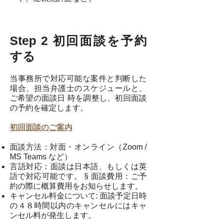
Step 2 初回⾯談を予約
する
当事務所で対応可能な案件と判断した
場合、担当弁護⼠のスケジュールと、
ご希望の⾯談⽇ 時を調整し、初回⾯談
の予約を確定します。
初回⾯談のご案内
⾯談⽅法：対⾯・オンライン（Zoom /
MS Teams など）
⾔語対応：⾯談は⽇本語、もしくは英
語で対応可能です。 § ⾯談費⽤：ご予
約の際に概算費⽤をお知らせします。
キャンセル料⾦について: ⾯談予定⽇時
の４８時間以内のキャンセルにはキャ
ンセル料が発⽣します。