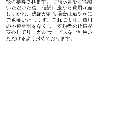
後に精算されます。 ご請求書をご確認
いただいた後、信託⼝座から費⽤が差
し引かれ、残額がある場合は速やかに
ご返⾦いたします。これにより、費⽤
の不透明制をなくし、依頼者の皆様が
安⼼してリーガル サービスをご利⽤い
ただけるよう努めております。
Step 4 業務遂⾏と完了
後のフォローアップ
委任契約書の署名が済み、信託⾦のお
振込みが確認でき次第、当事務所はご
依頼内容に基づい た業務に着⼿いたし
ます。当事務所で受任した案件は、担
当弁護⼠が進捗を適切に管理し、適 宜
依頼者と連携をとりながら、必要な法
的対応を進めます。