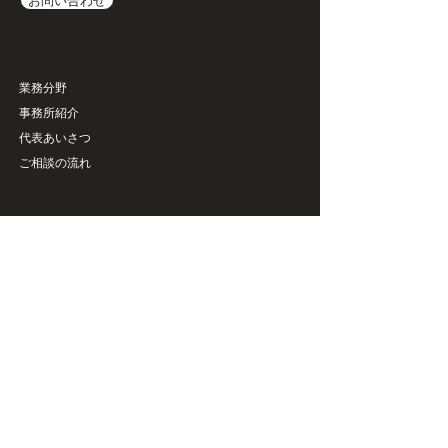
お問い合わせ
​業務分野
事務所紹介
代表あいさつ
ご相談の流れ
​インサイト
​セミナー
​ニュースレター
法改正
​ナレッジ
​お知らせ
​外部寄稿
弁護士ブログ
リンク