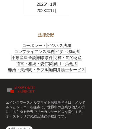
2025年1月
2023年1月
​法律分野
コーポレート
ビジネス法務
コンプライアンス法務
ビザ・移民法
不動産法
争訟
刑事事件
商標・知的財産
遺言・相続・委任状
雇用・労働法
離婚・夫婦間トラブル
顧問弁護士サービス
エインズワースオルブライト法律事務所
は、メルボ
ルンとシドニーを拠点に、世界中の企業や個人の方
に、あらゆる分野でリーガルサービスを提供する、
オーストラリアの総合法律事務所です。