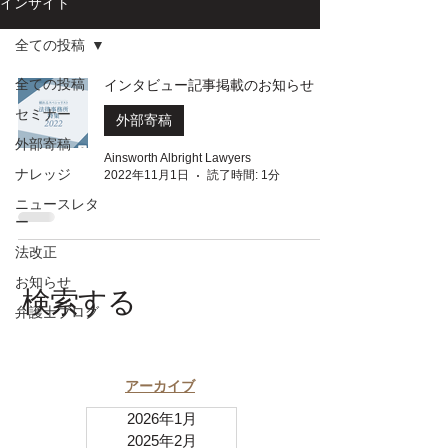
インサイト
全ての投稿
全ての投稿
インタビュー記事掲載のお知らせ
セミナー
外部寄稿
外部寄稿
Ainsworth Albright Lawyers
ナレッジ
2022年11月1日
読了時間: 1分
ニュースレタ
ー
法改正
お知らせ
​検索する
弁護士ブログ
​アーカイブ
2026年1月
2025年2月