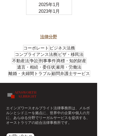
2025年1月
2023年1月
​法律分野
コーポレート
ビジネス法務
コンプライアンス法務
ビザ・移民法
不動産法
争訟
刑事事件
商標・知的財産
遺言・相続・委任状
雇用・労働法
離婚・夫婦間トラブル
顧問弁護士サービス
エインズワースオルブライト法律事務所
は、メルボ
ルンとシドニーを拠点に、世界中の企業や個人の方
に、あらゆる分野でリーガルサービスを提供する、
オーストラリアの総合法律事務所です。