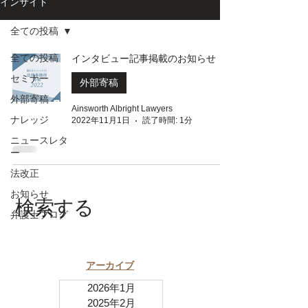
インサイト
全ての投稿
全ての投稿
インタビュー記事掲載のお知らせ
セミナー
外部寄稿
外部寄稿
Ainsworth Albright Lawyers
ナレッジ
2022年11月1日
読了時間: 1分
ニュースレタ
ー
法改正
お知らせ
​検索する
弁護士ブログ
​アーカイブ
2026年1月
2025年2月