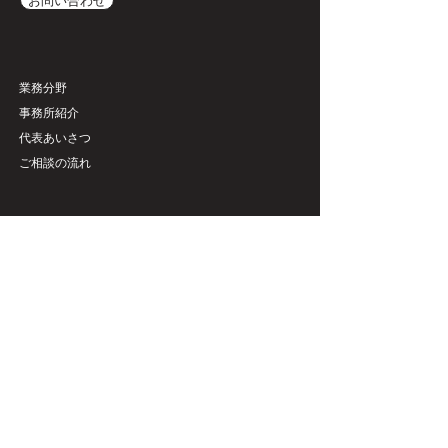
お問い合わせ
​業務分野
事務所紹介
代表あいさつ
ご相談の流れ
​インサイト
​セミナー
​ニュースレター
法改正
​ナレッジ
​お知らせ
​外部寄稿
弁護士ブログ
リンク