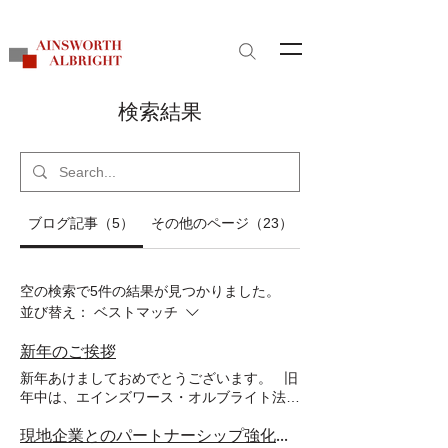
サイト内検索
​検索結果
ブログ記事（5）
その他のページ（23）
空の検索で5件の結果が見つかりました。
並び替え：
ベストマッチ
新年のご挨拶
新年あけましておめでとうございます。 旧
年中は、エインズワース・オルブライト法律
事務所に対し、格別のご高配と温かいご信頼
を賜り、心より御礼申し上げます。 2025
現地企業とのパートナーシップ強化に向けた戦略・法的論点の整理