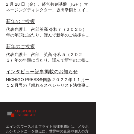
年は、オーストラリア、日本、そして国際社
2 ⽉ 28 ⽇（⾦）、経営共創基盤（IGPI）マ
会全体において、地政学的緊張の継続、金融
ネージングディレクター、坂⽥幸樹とエイン
環境の歴史的転換、AIをはじめとするテクノ
ズワース オルブライト法律事務所代表弁護
ロジーの急速な進展など、社会の前提条件そ
⼠、占部英⾼⽒が合同でウェビナー『現地企
新年のご挨拶
のものが大きく書き換えられた一年でした。
業とのパートナー シップ強化に向けた戦
代表弁護士 占部英高 令和７（２０２５）
企業活動や個人の人生設計において、従来の
略・法的論点の整理』を開催しました。 本
年の年頭に当たり、謹んで新年のご挨拶を申
法制度や慣行のみでは対応しきれない局面が
セッションでは、事業戦略の構築や、特に異
し上げます。 振り返ると、２０２４年は国
増え、「法務の在り方」そのものが問い直さ
なる国のパートナー企業との連携における戦
際社会が多くの試練に直面した一年でした。
れる時代に入ったことを、弊所も日々の実務
新年のご挨拶
略 的・法的な論点について解説しました。
地政学的な緊張の高まり、世界的なインフ
を通じて実感しております。 このような環
代表弁護士 占部 英高 令和５（２０２
幅広い業界・国から多くの⽅々にご参加いた
レ、そして気候変動の影響が人々の生活に深
境の下、弊所は複雑に交錯する法務、リス
３）年の年頭に当たり、謹んで新年のご挨拶
だき、パートナーシップ構築の基礎を再確認
刻な影響を与える中、希望を見出し、未来を
ク、国際要素、さらには当事者の利害関係お
を申し上げます。 昨年、世界はコロナ禍と
する 機会として⼤変ご好評を得て幕を閉じ
切り拓く努力が続けられました。その一方
よび背景事情を 俯瞰的に把握した上で構造
とどまることを知らぬ気候変動、さらには世
ました。本ウェビナーが、パートナー企業と
インタビュー記事掲載のお知らせ
で、日本被団協へのノーベル平和賞授与や、
化し 、実務として実装可能な解決へと導く
界的なインフレと食糧危機と立ち向かい、オ
の事業戦略の 実⾏にあたり、皆様にとって
NICHIGO PRESS全国版２０２２年１１月ー
世界各国での気候変動への取り組みは、新た
「構造設計型のリーガル・サービス」を提供
ーストラリアではようやく国内外の往来と経
有益な知⾒を提供できたのであれば幸いで
１２月号の「頼れるスペシャリスト法律事務
な可能性を示す出来事でした。 弊所は、オ
してまいりました。特に、クロスボーダー紛
済活動の正常化が進められる中、当事務所は
す。アンケートにご協⼒ いただいた⽅に
所特集２０２２」に占部英高代表弁護士のイ
ーストラリアと日本の未来をともに創るパー
争、金融機関対応、労務・人事、相続・資産
昨年の４月１日に創立６年目を迎えることが
は、今後の事業に役⽴つ特性チェックリスト
ンタビューが掲載されました。
トナーとして、クライアントの皆様の多様な
管理といった分野において、依頼者の皆様の
できました。これまでご相談、ご依頼、ま
をお送りしましたので、ぜひご活 ⽤くださ
https://nichigopress.jp/topics-item/48472/
課題に寄り添い、解決に向けた実効的な法的
現実に即した解決をともに構築できたこと
た、様々なご協力、ご支援を頂きました皆様
い。 ウェビナーを⾒逃した⽅で、本トピッ
サポートを提供して参りました。特に、日豪
は、弊所にとって何よりの成果であり、大き
には、あらためて厚く御礼申し上げます。
クに関してご相談ございましたら、IGPI シ
間を中心とした国際商取引、移民法務、労働
な財産であると考えております。 弊所のコ
国際化、デジタル化が進み、さらなるボーダ
ンガポール⼜は オーストラリアオフィスま
問題、そしてコーポレート法務において、ク
ーポレート・ビジョン「創進」には、変化を
レスな世界へと加速する時代の中で、私共は
でお気軽にお問合わせください。
ライアントの皆様が安心して未来を描けるよ
受動的に受け止めるのではなく、自ら法務の
エインズワースオルブライト法律事務所
は、メルボ
クライアントの皆様の信頼関係を重視し、ア
う尽力してまいりました。 ２０２５年、弊
ルンとシドニーを拠点に、世界中の企業や個人の方
新たな価値を創り出し、次の時代へと進んで