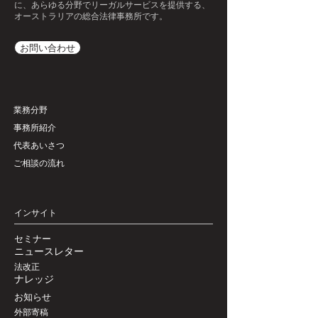
ドバイスだけでなくソリューションを提案で
に、あらゆる分野でリーガルサービスを提供する、
所は「創進」をテーマに、新しい価値を創造
いくという決意が込められています。この一
きる事務所を目指しています。本年も新しい
オーストラリアの総合法律事務所です。
し、未来への一歩を踏み出す年にしたいと考
年で得られた多くの経験は、まさにこの「創
チャレンジを続け、皆様の幅広いニーズに適
えております。「創進」は単なる変化や進化
進」の理念を現実のものとして裏付けるもの
事ご対応できる真の意味での国際総合法律事
お問い合わせ
にとどまらず、創造力をもって前進し、クラ
でした。 2026年は、危機や不確実性が常
務所であり続けることを使命として、法的支
イアントの皆様とともに新しい可能性を築き
態化する社会環境において、いかにして複雑
援業務を行ってまいりますので、旧年中と変
上げることを意味しています。この理念のも
性と共存し、持続可能な意思決定を構築して
わらぬご支援を賜りますようお願いいたしま
と、柔軟かつ的確なリーガルサービスを提供
いくかが、これまで以上に問われる年になる
す。 本年の干支であるうさぎが跳躍する如
し、社会全体の持続可能な発展に寄与するこ
と見込まれます。弊所は本年、「クロスボー
く、皆様にとって大いなる飛躍の一年となり
​業務分野
とを目指します。 本年も皆様の目標達成の
ダー・リスクマネジメント」「労務・人事お
ますよう、皆様のご多幸と一層のご繁栄を心
事務所紹介
一助となれるよう、真摯に取り組む所存で
よびガバナンスの高度化」「相続・家族関係
から祈念し、新年のご挨拶といたします。
す。クライアントの皆様、そして地域社会の
に関わる紛争の構造的解決」という三つの柱
代表あいさつ
令和５年（２０２３）年 元旦 エインズワ
一層の繁栄と発展を心よりお祈り申し上げま
を軸に、専門性と実装力を一層高め、皆様の
ースオルブライト法律事務所 代表弁護士
ご相談の流れ
す。 どうぞ本年も、変わらぬご支援とご愛
事業と人生の重要な局面を支えるパートナー
占部 英高
顧を賜りますようお願い申し上げます。 令
としての役割を果たしてまいります。 エイ
和７（２０２５）年 元旦 エインズワースオ
ンズワース・オルブライト法律事務所は、社
ルブライト法律事務所 代表弁護士 占部 英高
会の変化を的確に捉え、その先にある課題を
​インサイト
先取りしながら、法務の新たな価値を創り出
し続けることを使命としています。本年も
​セミナー
​ニュースレター
「創進」の理念の下、弁護士一同が一丸とな
り、皆様と共に次の時代へと歩みを進めてい
法改正
​ナレッジ
く所存です。 2026年が、皆様にとってさ
らなる飛躍と発展の年となりますことを、心
​お知らせ
よりお祈り申し上げます。 エインズワー
​外部寄稿